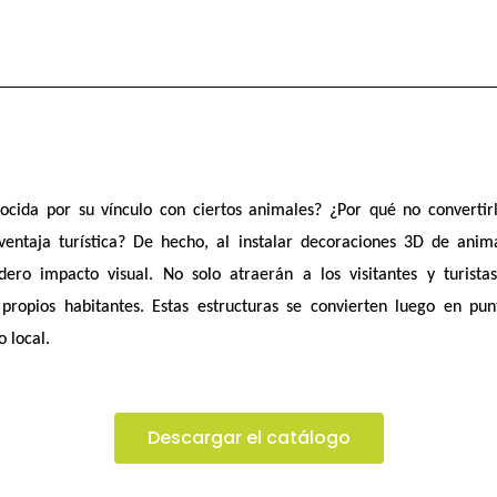
ocida por su vínculo con ciertos animales? ¿Por qué no converti
entaja turística
? De hecho, al instalar
decoraciones 3D
de anima
adero
impacto visual
. No solo atraerán a
los visitantes
y
turista
 propios
habitantes
. Estas estructuras se convierten luego
en pun
o local
.
Descargar el catálogo