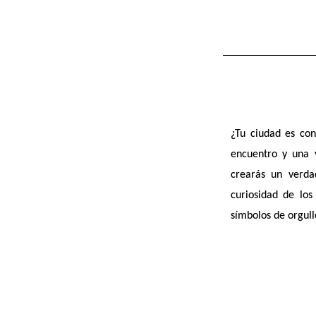
Revol,
Design
XXL
131-
es el
3D
133
especialista
Chemin
en
du
fibras
Tour
minerales
¿Tu ciudad es con
de
encuentro
y
una v
que
crearás un verd
Revol
combina
curiosidad de los
diseño
símbolos de orgull
84240
y
La
estética
Tour
para
d’Aigues,
satisfacer