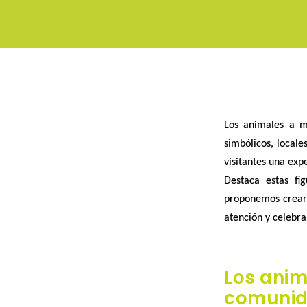
Los
animales
a me
simbólicos, local
visitantes una
expe
Contáctenos
Síganos
Destaca estas fi
:
!
Iluminaciones
proponemos crea
Creada
navideñas
atención y celebra
Decoraciones
en
Z.A
estivales
2012,
Los anim
Letras
Le
ADS
comunid
gigantes