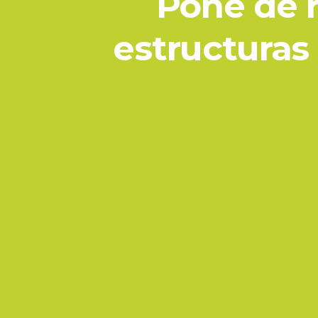
Pone de r
estructuras