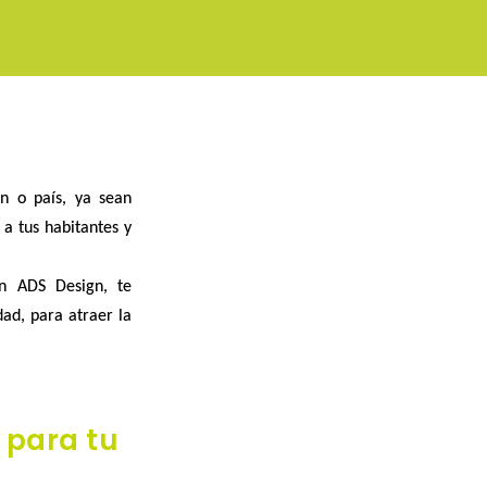
ón o país
, ya sean
a tus habitantes y
En ADS Design, te
dad, para atraer la
 para tu