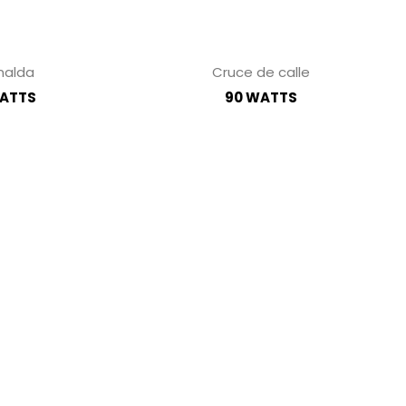
nalda
Cruce de calle
WATTS
90 WATTS