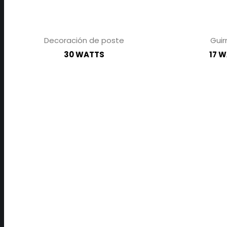
Decoración de poste
Guir
30 WATTS
17 