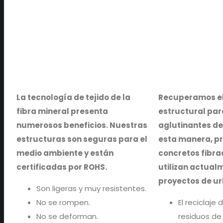
La tecnología de tejido de la
Recuperamos el
fibra mineral presenta
estructural par
numerosos beneficios. Nuestras
aglutinantes de
estructuras son seguras para el
esta manera, p
medio ambiente y están
concretos fibra
certificadas por ROHS.
utilizan actual
proyectos de u
Son ligeras y muy resistentes.
No se rompen.
El reciclaje
No se deforman.
residuos de