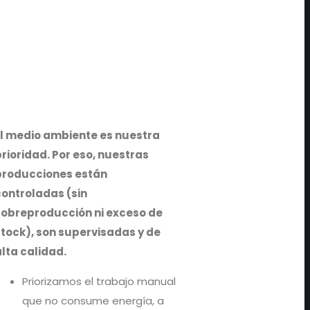
El medio ambiente es nuestra
rioridad. Por eso, nuestras
producciones están
controladas (sin
sobreproducción ni exceso de
stock), son supervisadas y de
lta calidad.
Priorizamos el trabajo manual
que no consume energía, a