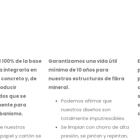
 100% de la base
Garantizamos una vida útil
a integrarla en
mínima de 10 años para
p
 concreto y, de
nuestras estructuras de fibra
roducir
mineral.
dos que se
Podemos afirmar que
mente para
nuestros diseños son
rbanismo.
a
totalmente imputrescibles.
 de nuestros
Se limpian con chorro de alta
 papel y cartón se
presión, se pintan y repintan,