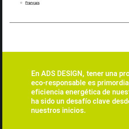
Français
En ADS DESIGN, tener una pr
eco-responsable es primordial
eficiencia energética de nuest
ha sido un desafío clave desd
nuestros inicios.