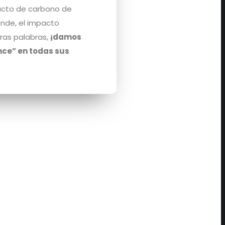
acto de carbono de
ende, el impacto
tras palabras,
¡damos
nce” en todas sus