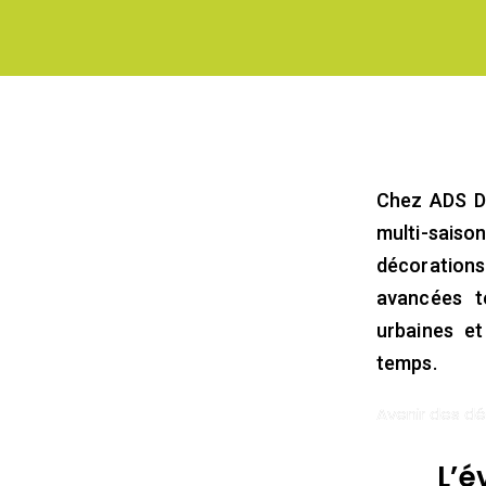
Chez ADS De
multi-saiso
décorations
avancées t
urbaines et
Contacts
Suivez-
temps.
:
nous
Illuminations
Avenir des dé
Créée
de
!
Noël
en
L’é