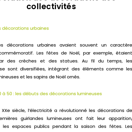
collectivités
s décorations urbaines
es décorations urbaines avaient souvent un caractèr
 commémoratif. Les fêtes de Noël, par exemple, étaien
r des crèches et des statues. Au fil du temps, le
se sont diversifiées, intégrant des éléments comme le
mineuses et les sapins de Noël ornés.
 à 50 : les débuts des décorations lumineuses
Xe siècle, l’électricité a révolutionné les décorations d
emières guirlandes lumineuses ont fait leur apparition
t les espaces publics pendant la saison des fêtes. Le