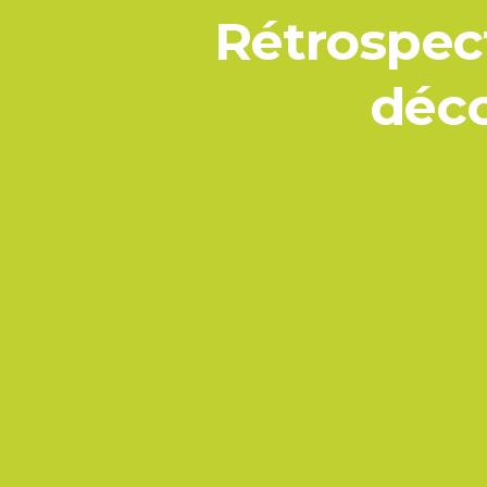
Rétrospect
déco