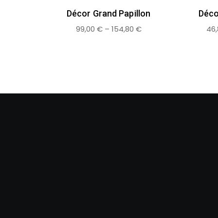
Décor Grand Papillon
Déco
99,00
€
–
154,80
€
46