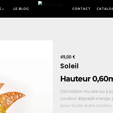
E
LE BLOG
CONTACT
CATALO
49,00
€
Soleil
Hauteur 0,60
Décoration murale ou à p
couleur dégradé orange, ja
(pour toute autre couleur