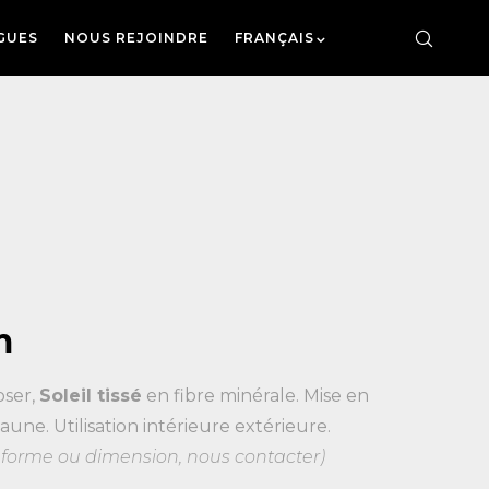
GUES
NOUS REJOINDRE
FRANÇAIS
m
oser,
Soleil tissé
en fibre minérale. Mise en
une. Utilisation intérieure extérieure.
, forme ou dimension, nous contacter)