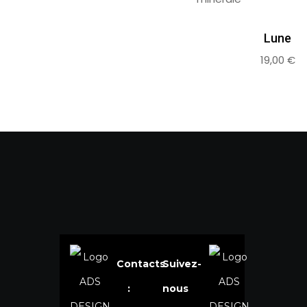
Lune
19,00
€
Contacts
Suivez-
:
nous