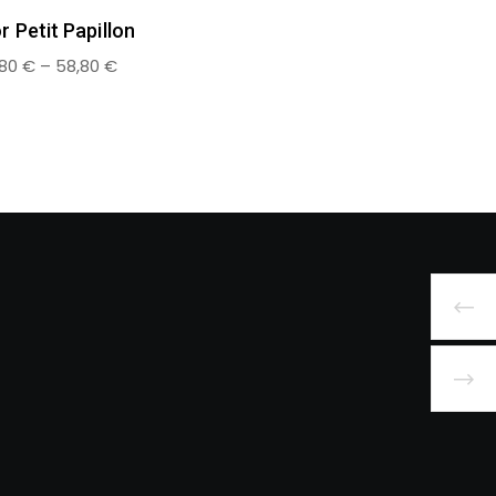
r Petit Papillon
,80
€
–
58,80
€