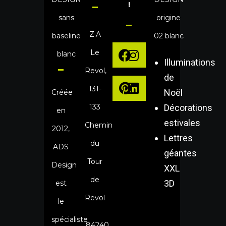
!
Z.A
Le
Illuminations
Revol,
de
131-
Noël
Créée
133
Décorations
en
estivales
Chemin
2012,
Lettres
du
ADS
géantes
Tour
Design
XXL
de
3D
est
Revol
le
spécialiste
84240