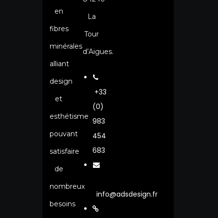
en
La
fibres
Tour
minérales
d’Aigues.
alliant
design
+33
et
(0)
esthétisme
983
pouvant
454
683
satisfaire
de
nombreux
info@adsdesign.fr
besoins