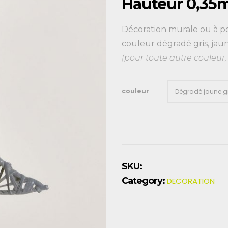
Hauteur 0,35
Décoration murale ou à p
couleur dégradé gris, jaune
(pour toute autre couleur
couleur
SKU:
Category:
DECORATION