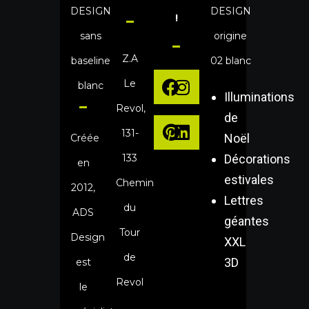
!
Z.A
Le
Illuminations
Revol,
de
131-
Noël
Créée
133
Décorations
en
estivales
Chemin
2012,
Lettres
du
ADS
géantes
Tour
Design
XXL
de
3D
est
Revol
le