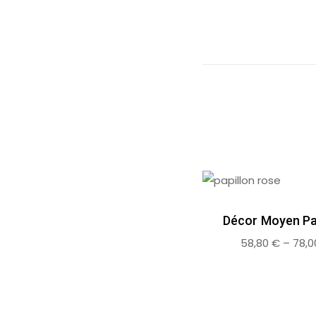
Décor Moyen Pa
58,80
€
–
78,