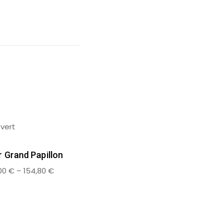
 Grand Papillon
00
€
–
154,80
€