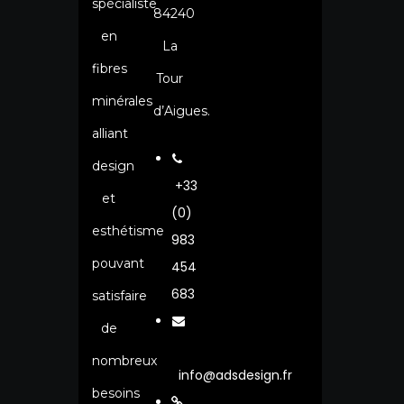
spécialiste
84240
en
La
fibres
Tour
minérales
d’Aigues.
alliant
design
+33
et
(0)
esthétisme
983
pouvant
454
683
satisfaire
de
nombreux
info@adsdesign.fr
besoins